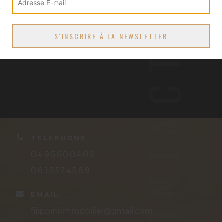
CONTACT
TÉLÉPHONE
0495600402
0615374569
EMAIL
filippini.immobilier@gmail.com