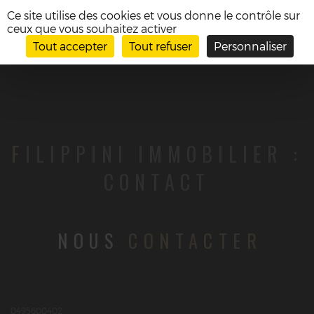
Panneau de gestion des cookies
Ce site utilise des cookies et vous donne le contrôle sur
ceux que vous souhaitez activer
Toggle
Tout accepter
Tout refuser
Personnaliser
naviga
FILIPPINI IMMOBILIER :
CONTACT
cont
NOUS
CONTACTER
0495600402