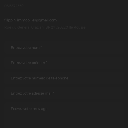
0615374569
filippini.immobilier@gmail.com
Rue du Général Graziani BP 27 , 20220 Ile Rousse